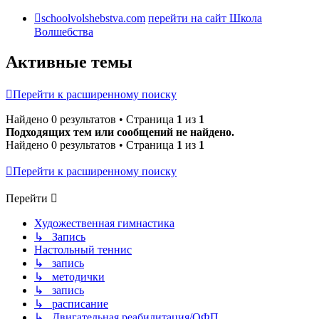
schoolvolshebstva.com
перейти на сайт Школа
Волшебства
Активные темы
Перейти к расширенному поиску
Найдено 0 результатов • Страница
1
из
1
Подходящих тем или сообщений не найдено.
Найдено 0 результатов • Страница
1
из
1
Перейти к расширенному поиску
Перейти
Художественная гимнастика
↳ Запись
Настольный теннис
↳ запись
↳ методички
↳ запись
↳ расписание
↳ Двигательная реабилитация/ОФП