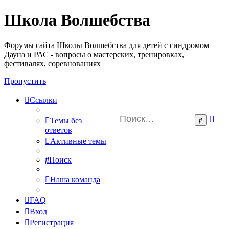
Школа Волшебства
Форумы сайта Школы Волшебства для детей с синдромом
Дауна и РАС - вопросы о мастерских, тренировках,
фестивалях, соревнованиях
Пропустить
Ссылки
Ра
Поиск
Темы без
пои
ответов
Активные темы
Поиск
Наша команда
FAQ
Вход
Регистрация