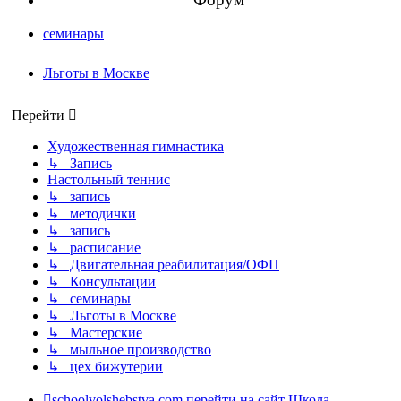
семинары
Льготы в Москве
Перейти
Художественная гимнастика
↳ Запись
Настольный теннис
↳ запись
↳ методички
↳ запись
↳ расписание
↳ Двигательная реабилитация/ОФП
↳ Консультации
↳ семинары
↳ Льготы в Москве
↳ Мастерские
↳ мыльное производство
↳ цех бижутерии
schoolvolshebstva.com
перейти на сайт Школа