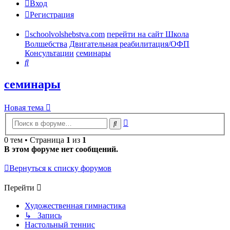
Вход
Регистрация
schoolvolshebstva.com
перейти на сайт Школа
Волшебства
Двигательная реабилитация/ОФП
Консультации
семинары
Поиск
семинары
Новая тема
Расширенный
Поиск
поиск
0 тем • Страница
1
из
1
В этом форуме нет сообщений.
Вернуться к списку форумов
Перейти
Художественная гимнастика
↳ Запись
Настольный теннис