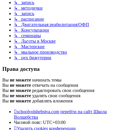
↳ запись
↳ методички
↳ запись
↳ расписание
↳ Двигательная реабилитация/ОФП
↳ Консультации
↳ семинары
↳ Льготы в Москве
↳ Мастерские
↳ мыльное производство
↳ цех бижутерии
Права доступа
Вы
не можете
начинать темы
Вы
не можете
отвечать на сообщения
Вы
не можете
редактировать свои сообщения
Вы
не можете
удалять свои сообщения
Вы
не можете
добавлять вложения
schoolvolshebstva.com
перейти на сайт Школа
Волшебства
Часовой пояс:
UTC+03:00
Удалить cookies конференции