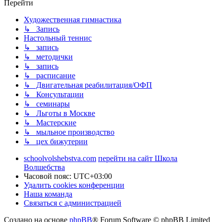
Перейти
Художественная гимнастика
↳ Запись
Настольный теннис
↳ запись
↳ методички
↳ запись
↳ расписание
↳ Двигательная реабилитация/ОФП
↳ Консультации
↳ семинары
↳ Льготы в Москве
↳ Мастерские
↳ мыльное производство
↳ цех бижутерии
schoolvolshebstva.com
перейти на сайт Школа
Волшебства
Часовой пояс:
UTC+03:00
Удалить cookies конференции
Наша команда
Связаться с администрацией
Создано на основе
phpBB
® Forum Software © phpBB Limited